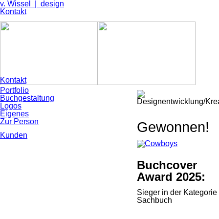
v. Wissel | design
Navigation
Kontakt
überspringen
Navigation
Kontakt
überspringen
Navigation
Portfolio
überspringen
Buchgestaltung
Logos
Eigenes
Zur Person
Gewonnen!
Navigation
Kunden
überspringen
Buchcover
Award 2025:
Sieger in der Kategorie
Sachbuch